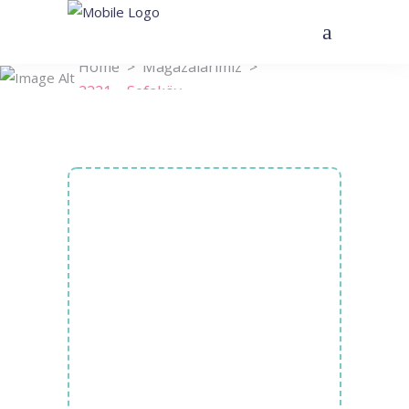
Home
>
Mağazalarımız
>
2221 – Sefaköy